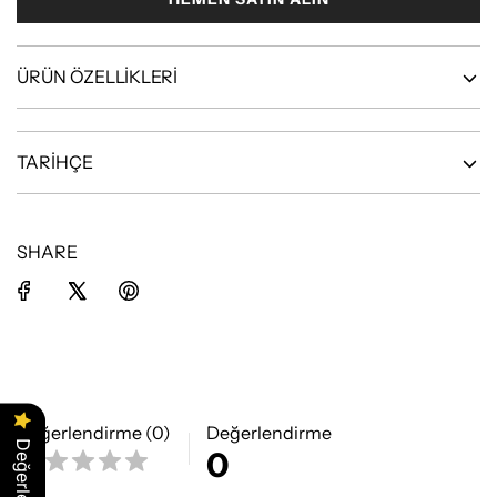
L
E
N
I
ÜRÜN ÖZELLİKLERİ
Y
O
R
.
TARİHÇE
.
.
SHARE
Değerlendirme (0)
Değerlendirme
0