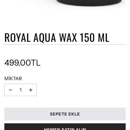
ROYAL AQUA WAX 150 ML
499.00TL
İndirimli Fiyat
Normal Fiyat
MIKTAR
Y
SEPETE EKLE
Ü
K
HEMEN SATIN ALIN