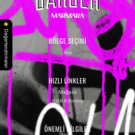
Değerlendirmeler
BÖLGE SEÇIMI
Ara
HIZLI LİNKLER
Mağaza
K.V.K.K Formu
ÖNEMLİ BİLGİLER